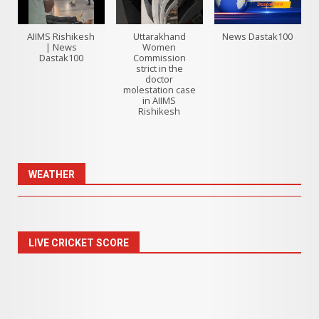
AIIMS Rishikesh
Uttarakhand
News Dastak100
| News
Women
Dastak100
Commission
strict in the
doctor
molestation case
in AIIMS
Rishikesh
WEATHER
LIVE CRICKET SCORE