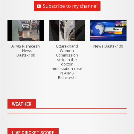
Subscribe to my channel
AIIMS Rishikesh
Uttarakhand
News Dastak100
| News
Women
Dastak100
Commission
strict in the
doctor
molestation case
in AIIMS
Rishikesh
WEATHER
LIVE CRICKET SCORE